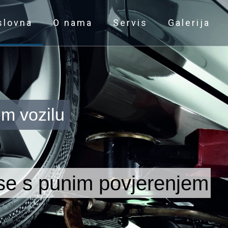
slovna
O nama
Servis
Galerija
em vozilu
 se s punim povjerenjem