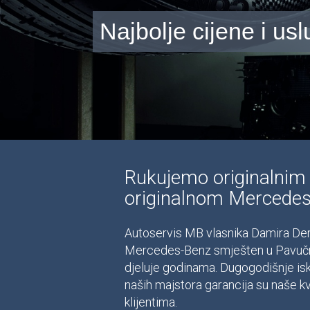
Najbolje cijene i us
Rukujemo originalnim
originalnom Mercede
Autoservis MB vlasnika Damira Derdi
Mercedes-Benz smješten u Pavučnja
djeluje godinama. Dugogodišnje isk
naših majstora garancija su naše kv
klijentima.