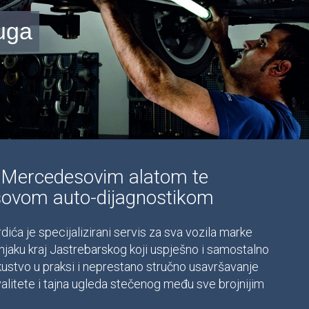
luga
 Mercedesovim alatom te
sovom auto-dijagnostikom
ća je specijalizirani servis za sva vozila marke
ku kraj Jastrebarskog koji uspješno i samostalno
ustvo u praksi i neprestano stručno usavršavanje
alitete i tajna ugleda stečenog među sve brojnijim