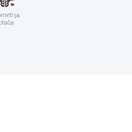
metrija
otača