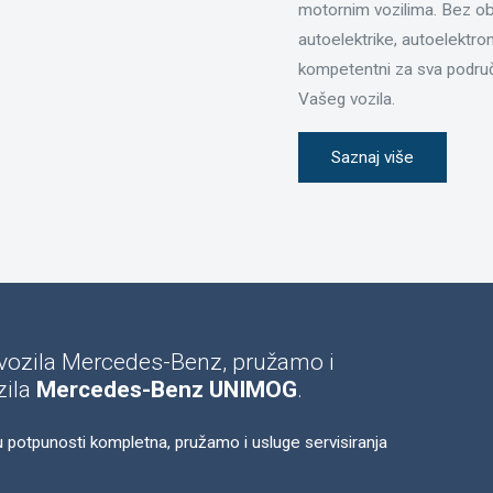
motornim vozilima. Bez obz
autoelektrike, autoelektroni
kompetentni za sva područ
Vašeg vozila.
Saznaj više
h vozila Mercedes-Benz, pružamo i
zila
Mercedes-Benz UNIMOG
.
a u potpunosti kompletna, pružamo i usluge servisiranja