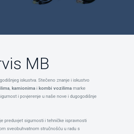
rvis MB
egodišnjeg iskustva. Stečeno znanje i iskustvo
lima
,
kamionima
i
kombi vozilima
marke
igurnost i povjerenje u naše nove i dugogodišnje
e preduvjet sigurnosti i tehničke ispravnosti
ašom sveobuhvatnom stručnošću u radu s