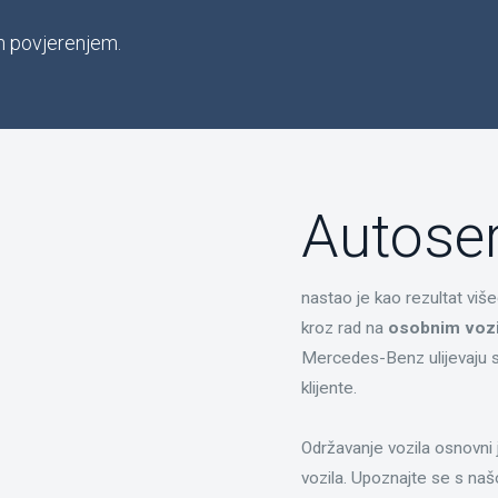
im povjerenjem.
Autose
nastao je kao rezultat viš
kroz rad na
osobnim vozi
Mercedes-Benz ulijevaju s
klijente.
Održavanje vozila osnovni j
vozila. Upoznajte se s n