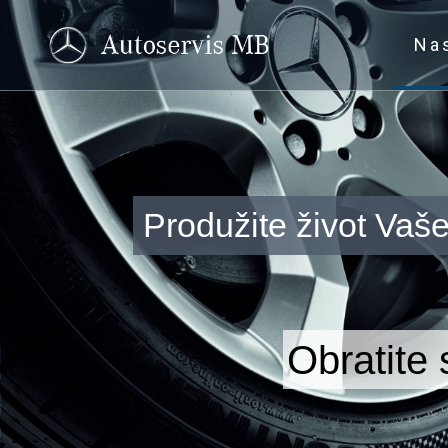
Na
Produžite život Vaš
Obratite