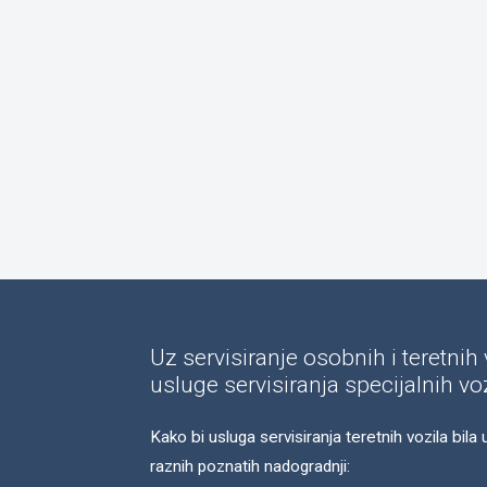
Uz servisiranje osobnih i teretni
usluge servisiranja specijalnih vo
Kako bi usluga servisiranja teretnih vozila bil
raznih poznatih nadogradnji: