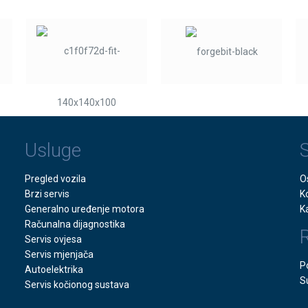
Usluge
Pregled vozila
O
Brzi servis
K
Generalno uređenje motora
K
Računalna dijagnostika
Servis ovjesa
Servis mjenjača
P
Autoelektrika
S
Servis kočionog sustava