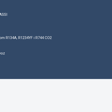
FASSI
stvom R134A, R1234YF i R744 CO2
evoz