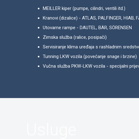
MEILLER kiper (pumpe, cilindri, ventili itd.)
Kranovi (dizalice) - ATLAS, PALFINGER, HIAB, 
Utovarne rampe - DAUTEL, BÄR, SÖRENSEN
Zimska služba (ralice, posipači)
Servisiranje klima uređaja s rashladnim sred
Tunning LKW vozila (povećanje snage i brzine)
Vučna služba PKW-LKW vozila - specijalni prij
Usluge