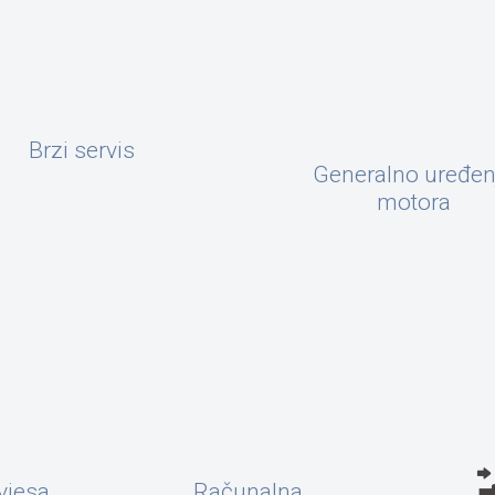
Brzi servis
Generalno uređen
motora
vjesa
Računalna