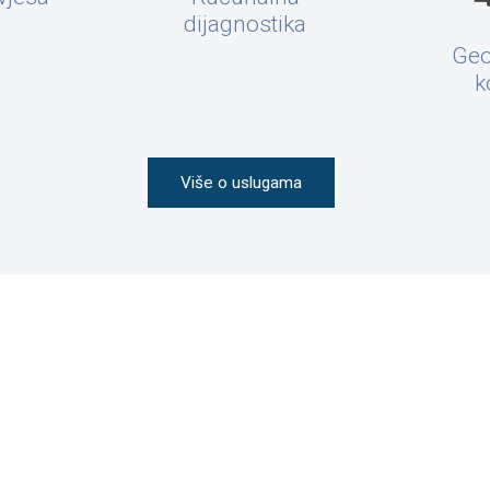
dijagnostika
Geo
k
Više o uslugama