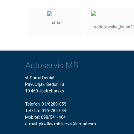
Autoservis MB
vl. Damir Derdić
Pavučnjak, Beduri 1a
10 450 Jastrebarsko
Telefon: 01/6289-055
Tel./fax: 01/6289-044
Mobitel: 098/541-404
e-mail:
pkw.lkw.mb.servis@gmail.com